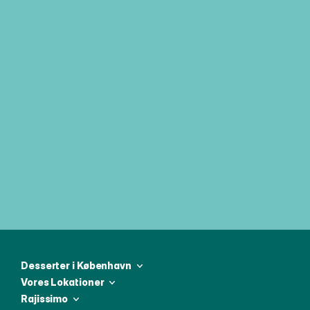
Tilmeld dig vores ugentlige 
nyhedsbrev og vær den første til at 
modtage alle de seneste nyheder
Desserter i København
Vores Lokationer
Rajissimo