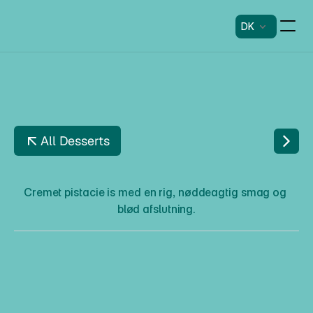
DK
All Desserts
P
I
S
T
A
C
H
I
O
G
R
I
N
C
H
Cremet pistacie is med en rig, nøddeagtig smag og 
blød afslutning.
P
i
s
t
a
c
h
i
o
G
r
i
n
c
h
Beskrivelse
Cremet pistacie is med en rig, nøddeagtig smag og blød 
afslutning.
Allergener