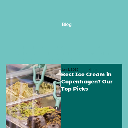
Blog
Den
Søde
Guide
Opdag desserter, churros, gelato og søde 
oplevelser i København. Den Søde Guide fra 
Rajissimo deler historier, tips og inspiration.
Jan 2, 2026
4 min
Best Ice Cream in 
Copenhagen? Our 
Top Picks