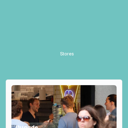
Send besked
Stores
Vores
Butikker
Vi findes på nogle af Københavns mest ikoniske steder
Nygade