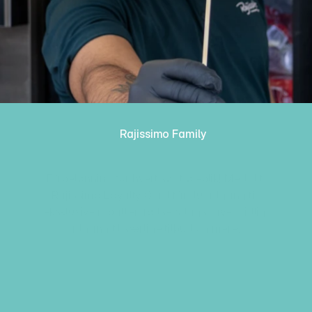
Rajissimo Family
LOYALITET
Få belønning for hvert sødt øjeblik! Med dit 
Rajissimo Loyalty Card får du adgang til 
eksklusive rabatter, fødselsdagsgaver, tidlig 
adgang til særlige tilbud og mere. 