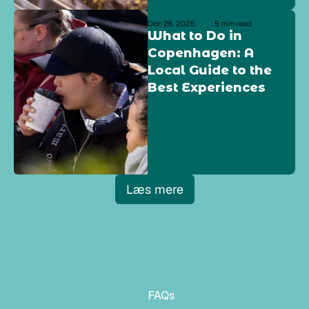
Dec 29, 2025
5 min read
What to Do in 
Copenhagen: A 
Local Guide to the 
Best Experiences
Læs mere
FAQs