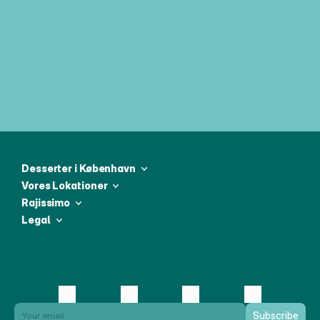
Can I order Rajissimo treats online?
Do you offer catering or special orders for 
events?
Desserter i København
Vores Lokationer
Rajissimo
Legal