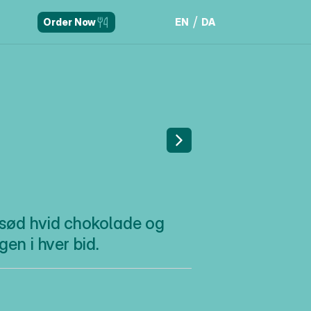
/
EN
DA
Order Now
EN
DA
M
B
E
R
 sød hvid chokolade og 
n i hver bid.