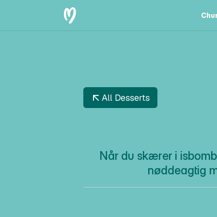
Chur
Chu
All Desserts
R
A
F
F
Når du skærer i isbombe
nøddeagtig m
Beskrivelse