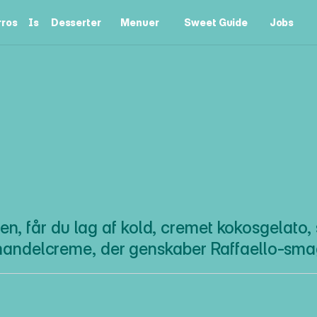
ros
Is
Desserter
Menuer
Sweet Guide
Jobs
rros
Is
Desserter
Menuer
Sweet Guide
Jobs
A
E
L
L
O
I
S
B
O
n, får du lag af kold, cremet kokosgelato,
andelcreme, der genskaber Raffaello-smage
R
a
f
f
a
e
l
l
o
I
s
b
o
m
b
e
r