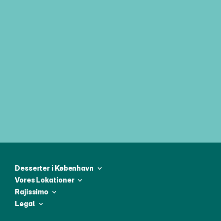
Tilmeld dig vores ugentlige 
nyhedsbrev og vær den første til at 
modtage alle de seneste nyheder
Desserter i København
Vores Lokationer
Rajissimo
Legal