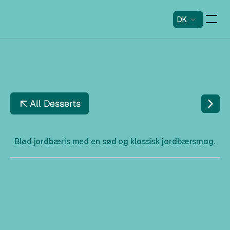
DK
All Desserts
S
T
R
A
W
B
E
R
R
Y
D
R
E
A
M
Blød jordbæris med en sød og klassisk jordbærsmag.
S
t
r
a
w
b
e
r
r
y
D
r
e
a
m
Beskrivelse
Blød jordbæris med en sød og klassisk jordbærsmag.
Allergener
-
Kan indeholde spor af nødder og gluten.