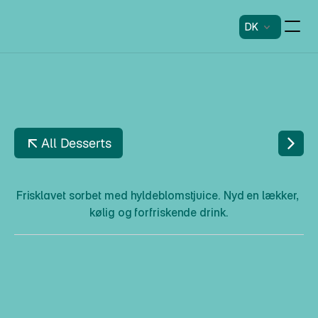
DK
All Desserts
G
E
L
A
T
O
S
M
O
O
T
H
I
E
Frisklavet sorbet med hyldeblomstjuice. Nyd en lækker, 
kølig og forfriskende drink.
G
e
l
a
t
o
S
m
o
o
t
h
i
e
Beskrivelse
Frisklavet sorbet med hyldeblomstjuice. Nyd en lækker, 
kølig og forfriskende drink.
Allergener