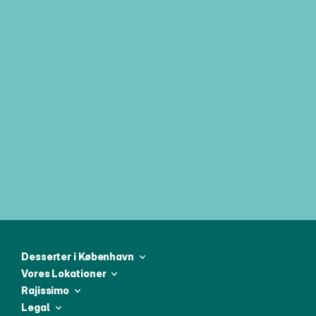
Tilmeld dig vores ugentlige 
nyhedsbrev og vær den første til at 
modtage alle de seneste nyheder
Desserter i København
Vores Lokationer
Rajissimo
Legal