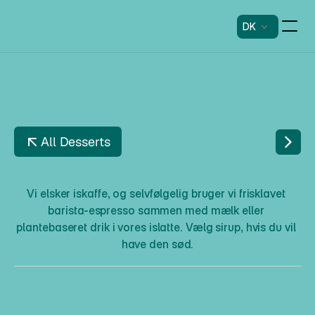
DK
All Desserts
I
C
E
D
L
A
T
T
E
Vi elsker iskaffe, og selvfølgelig bruger vi frisklavet 
barista-espresso sammen med mælk eller 
plantebaseret drik i vores islatte. Vælg sirup, hvis du vil 
have den sød.
I
c
e
d
L
a
t
t
e
Beskrivelse
Vi elsker iskaffe, og selvfølgelig bruger vi frisklavet barista-