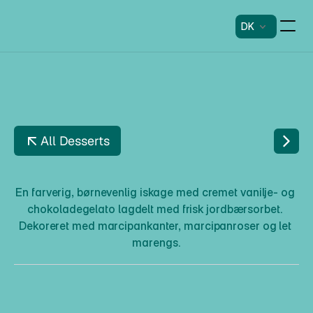
DK
All Desserts
O
V
E
R
T
H
E
R
A
I
N
B
O
W
En farverig, børnevenlig iskage med cremet vanilje- og 
chokoladegelato lagdelt med frisk jordbærsorbet. 
Dekoreret med marcipankanter, marcipanroser og let 
marengs.
O
v
e
r
T
h
e
R
a
i
n
b
o
w
Beskrivelse
En farverig, børnevenlig iskage med cremet vanilje- og 