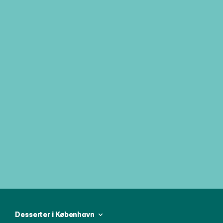
Tilmeld dig vores ugentlige 
nyhedsbrev og vær den første til at 
modtage alle de seneste nyheder
Desserter i København