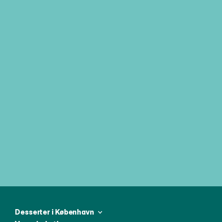
Tilmeld dig vores ugentlige 
nyhedsbrev og vær den første til at 
modtage alle de seneste nyheder
Desserter i København