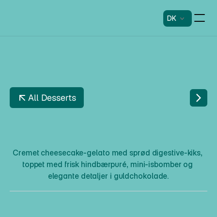
DK
All Desserts
H
I
N
D
B
Æ
R
C
H
E
E
S
E
C
A
K
E
Cremet cheesecake-gelato med sprød digestive-kiks, 
toppet med frisk hindbærpuré, mini-isbomber og 
elegante detaljer i guldchokolade.
H
i
n
d
b
æ
r
C
h
e
e
s
e
c
a
k
e
Beskrivelse