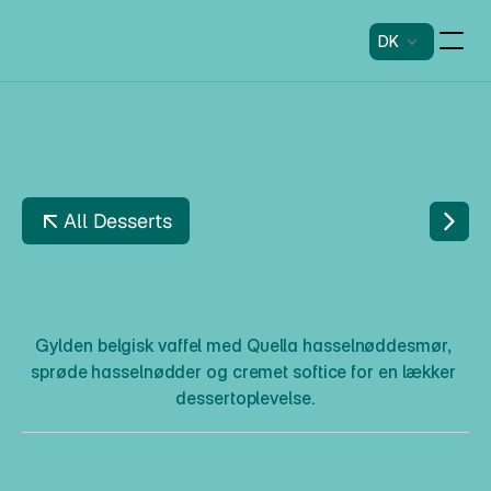
DK
All Desserts
B
E
L
G
I
S
K
V
A
F
F
E
L
T
H
E
S
O
F
T
N
U
T
T
Y
Gylden belgisk vaffel med Quella hasselnøddesmør, 
sprøde hasselnødder og cremet softice for en lækker 
dessertoplevelse.
B
e
l
g
i
s
k
V
a
f
f
e
l
T
h
e
S
o
f
t
N
u
t
t
y