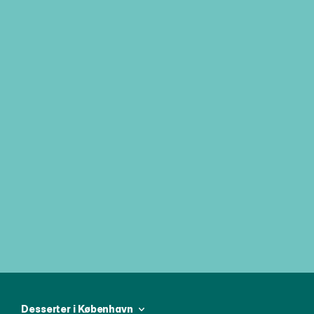
Tilmeld dig vores ugentlige 
nyhedsbrev og vær den første til at 
modtage alle de seneste nyheder
Desserter i København