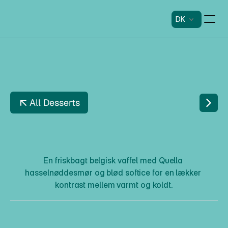
DK
All Desserts
B
E
L
G
I
S
K
V
A
F
F
E
L
T
H
E
T
W
I
S
T
E
D
En friskbagt belgisk vaffel med Quella 
hasselnøddesmør og blød softice for en lækker 
kontrast mellem varmt og koldt.
B
e
l
g
i
s
k
V
a
f
f
e
l
T
h
e
T
w
i
s
t
e
d